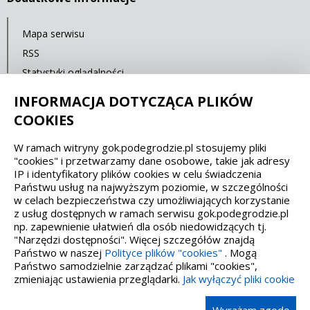
Mapa serwisu
RSS
Statystyki oglądalności
Ostatnia aktualizacja: 26.01.2022 12:00
INFORMACJA DOTYCZĄCA PLIKÓW
COOKIES
Spełniamy standardy dostępności oraz W3C
W ramach witryny gok.podegrodzie.pl stosujemy pliki
"cookies" i przetwarzamy dane osobowe, takie jak adresy
WCAG 2.1
SECTION 508
EAA/EN 301549
IP i identyfikatory plików cookies w celu świadczenia
Państwu usług na najwyższym poziomie, w szczególności
w celach bezpieczeństwa czy umożliwiających korzystanie
IS 5568
z usług dostępnych w ramach serwisu gok.podegrodzie.pl
np. zapewnienie ułatwień dla osób niedowidzących tj.
"Narzędzi dostępności". Więcej szczegółów znajdą
Państwo w naszej
Polityce plików "cookies"
. Mogą
Państwo samodzielnie zarządzać plikami "cookies",
zmieniając ustawienia przeglądarki.
Jak wyłączyć pliki cookie
Wykonanie, obsługa, opieka: Interaktywna Polska