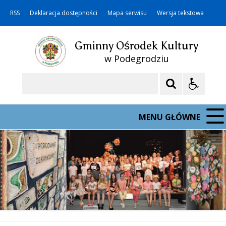
RSS
Deklaracja dostępności
Mapa serwisu
Wersja tekstowa
Gminny Ośrodek Kultury
w Podegrodziu
Szukaj
MENU GŁÓWNE