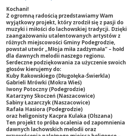
Kochani!
Z ogromną radością przedstawiamy Wam
wyjątkowy projekt, który zrodził się z pasji do
muzyki i miłości do lachowskiej tradycji. Dzięki
zaangażowaniu utalentowanych artystów z
różnych miejscowości Gminy Podegrodzie,
powstał utwór „Młoja miła zadżymała” – hołd
dla dawnych melodii naszego regionu.
Serdeczne podziękowania za użyczenie swoich
głosów kierujemy do:
Kuby Rakowskiego (Długołęka-Świerkla)
Gabrieli Mrówki (Mokra Wieś)
Iwony Potoczny (Podegrodzie)
Katarzyny Skoczeń (Naszacowice)
Sabiny Łazarczyk (Naszacowice)
Rafała Hasiora (Podegrodzie)
oraz heligonisty Kacpra Kulaka (Olszana)
Ten projekt to próba ocalenia od zapomnienia
dawnych lachowskich melodii oraz
przywrócenia należnego miejsca heligonce –