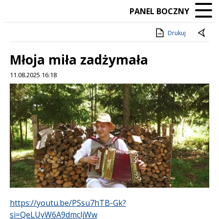
PANEL BOCZNY
Drukuj
Młoja miła zadżymała
11.08.2025 16:18
Treść
https://youtu.be/PSsu7hTB-Gk?
si=QeLUyW6A9dmcljWw