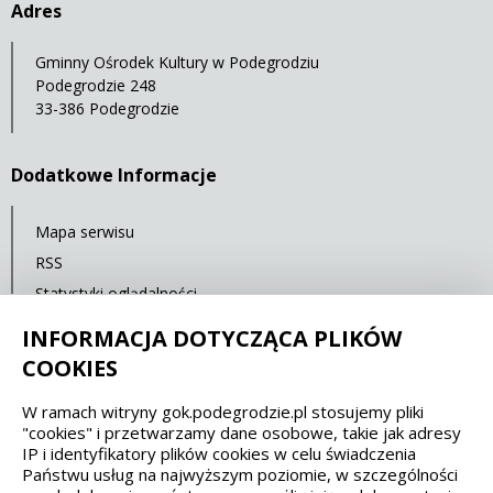
Adres
Gminny Ośrodek Kultury w Podegrodziu
Podegrodzie 248
33-386 Podegrodzie
Dodatkowe Informacje
Mapa serwisu
RSS
Statystyki oglądalności
Ostatnia aktualizacja: 26.01.2022 12:00
INFORMACJA DOTYCZĄCA PLIKÓW
COOKIES
Spełniamy standardy dostępności oraz W3C
W ramach witryny gok.podegrodzie.pl stosujemy pliki
"cookies" i przetwarzamy dane osobowe, takie jak adresy
WCAG 2.1
SECTION 508
EAA/EN 301549
IP i identyfikatory plików cookies w celu świadczenia
Państwu usług na najwyższym poziomie, w szczególności