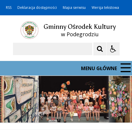
RSS
Deklaracja dostępności
Mapa serwisu
Wersja tekstowa
Gminny Ośrodek Kultury
w Podegrodziu
Szukaj
MENU GŁÓWNE